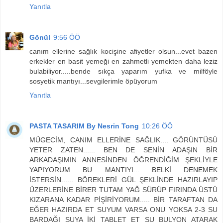
Yanıtla
Gönül
9:56 ÖÖ
canım ellerine sağlık kocişine afiyetler olsun...evet bazen
erkekler en basit yemeği en zahmetli yemekten daha leziz
bulabiliyor.....bende sıkça yaparım yufka ve milföyle
sosyetik mantıyı...sevgilerimle öpüyorum
Yanıtla
PASTA TASARIM By Nesrin Tong
10:26 ÖÖ
MÜGECİM, CANIM ELLERİNE SAĞLIK.... GÖRÜNTÜSÜ
YETER ZATEN...... BEN DE SENİN ADAŞIN BİR
ARKADAŞIMIN ANNESİNDEN ÖĞRENDİĞİM ŞEKLİYLE
YAPIYORUM BU MANTIYI... BELKİ DENEMEK
İSTERSİN...... BÖREKLERİ GÜL ŞEKLİNDE HAZIRLAYIP
ÜZERLERİNE BİRER TUTAM YAĞ SÜRÜP FIRINDA ÜSTÜ
KIZARANA KADAR PİŞİRİYORUM..... BİR TARAFTAN DA
EĞER HAZIRDA ET SUYUM VARSA ONU YOKSA 2-3 SU
BARDAĞI SUYA İKİ TABLET ET SU BULYON ATARAK