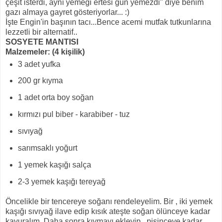
çeşit isterdi, aynı yemeği ertesi gün yemezdi" diye benim
gazı almaya gayret gösteriyorlar... :)
İşte Engin'in başının tacı...Bence acemi mutfak tutkunlarına
lezzetli bir alternatif..
SOSYETE MANTISI
Malzemeler: (4 kişilik)
3 adet yufka
200 gr kıyma
1 adet orta boy soğan
kırmızı pul biber - karabiber - tuz
sıvıyağ
sarımsaklı yoğurt
1 yemek kaşığı salça
2-3 yemek kaşığı tereyağ
Öncelikle bir tencereye soğanı rendeleyelim. Bir , iki yemek
kaşığı sıvıyağ ilave edip kısık ateşte soğan ölünceye kadar
kavuralım. Daha sonra kıymayı ekleyip , pişinceye kadar