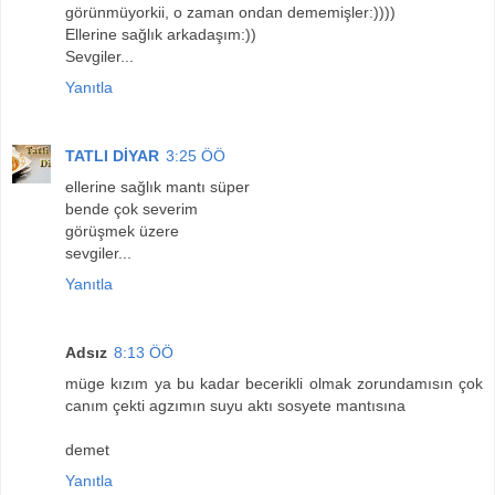
görünmüyorkii, o zaman ondan dememişler:))))
Ellerine sağlık arkadaşım:))
Sevgiler...
Yanıtla
TATLI DİYAR
3:25 ÖÖ
ellerine sağlık mantı süper
bende çok severim
görüşmek üzere
sevgiler...
Yanıtla
Adsız
8:13 ÖÖ
müge kızım ya bu kadar becerikli olmak zorundamısın çok
canım çekti agzımın suyu aktı sosyete mantısına
demet
Yanıtla