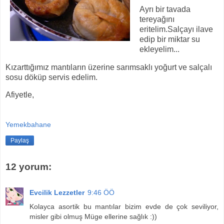
Ayrı bir tavada
tereyağını
eritelim.Salçayı ilave
edip bir miktar su
ekleyelim...
Kızarttığımız mantıların üzerine sarımsaklı yoğurt ve salçalı
sosu döküp servis edelim.
Afiyetle,
Yemekbahane
Paylaş
12 yorum:
Evcilik Lezzetler
9:46 ÖÖ
Kolayca asortik bu mantılar bizim evde de çok seviliyor,
misler gibi olmuş Müge ellerine sağlık :))