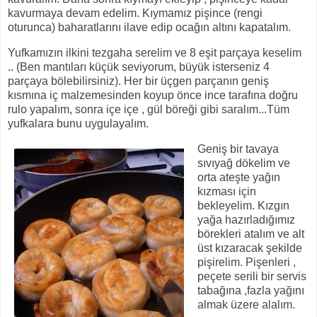
kavurmaya devam edelim. Kıymamız pişince (rengi
oturunca) baharatlarını ilave edip ocağın altını kapatalım.
Yufkamızın ilkini tezgaha serelim ve 8 eşit parçaya keselim
.. (Ben mantıları küçük seviyorum, büyük isterseniz 4
parçaya bölebilirsiniz). Her bir üçgen parçanın geniş
kısmına iç malzemesinden koyup önce ince tarafına doğru
rulo yapalım, sonra içe içe , gül böreği gibi saralım...Tüm
yufkalara bunu uygulayalım.
Geniş bir tavaya
sıvıyağ dökelim ve
orta ateşte yağın
kızması için
bekleyelim. Kızgın
yağa hazırladığımız
börekleri atalım ve alt
üst kızaracak şekilde
pişirelim. Pişenleri ,
peçete serili bir servis
tabağına ,fazla yağını
almak üzere alalım.