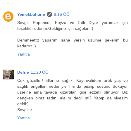
Yemekbahane
8:16 ÖÖ
Sevgili Rapunsel, Feyza ve Tatlı Diyar yorumlar için
teşekkür ederim.Geldiğiniz için sağolun :)
Demmeetttt yaparım sana yersin üzülme şekerim bu
kadarrrr :)
Yanıtla
Defne
11:20 ÖÖ
Çok güzeller! Ellerine sağlık. Kayınvalidem artık yaş ve
sağlık engelleri nedeniyle fırında pişirip sosunu döküyor
üzerine ama tavada kızartılan gibi lezzetli olmuyor. Biz
gençken biraz tadını alalım değil mi? Yapıp da yiyesim
geldi:).
Sevgiler.
Yanıtla