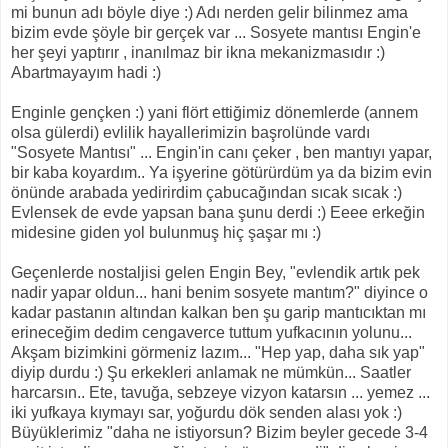
mi bunun adı böyle diye :) Adı nerden gelir bilinmez ama
bizim evde şöyle bir gerçek var ... Sosyete mantısı Engin'e
her şeyi yaptırır , inanılmaz bir ikna mekanizmasıdır :)
Abartmayayım hadi :)
Enginle gençken :) yani flört ettiğimiz dönemlerde (annem
olsa gülerdi) evlilik hayallerimizin başrolünde vardı
"Sosyete Mantısı" ... Engin'in canı çeker , ben mantıyı yapar,
bir kaba koyardım.. Ya işyerine götürürdüm ya da bizim evin
önünde arabada yedirirdim çabucağından sıcak sıcak :)
Evlensek de evde yapsan bana şunu derdi :) Eeee erkeğin
midesine giden yol bulunmuş hiç şaşar mı :)
Geçenlerde nostaljisi gelen Engin Bey, "evlendik artık pek
nadir yapar oldun... hani benim sosyete mantım?" diyince o
kadar pastanın altından kalkan ben şu garip mantıcıktan mı
erineceğim dedim cengaverce tuttum yufkacının yolunu...
Akşam bizimkini görmeniz lazım... "Hep yap, daha sık yap"
diyip durdu :) Şu erkekleri anlamak ne mümkün... Saatler
harcarsın.. Ete, tavuğa, sebzeye vizyon katarsın ... yemez ...
iki yufkaya kıymayı sar, yoğurdu dök senden alası yok :)
Büyüklerimiz "daha ne istiyorsun? Bizim beyler gecede 3-4